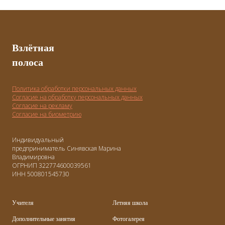
Взлётная
полоса
Политика обработки персональных данных
Согласие на обработку персональных данных
Согласие на рекламу
Согласие на биометрию
Индивидуальный
предприниматель Синявская Марина
Владимировна
ОГРНИП 322774600039561
ИНН 500801545730
Учителя
Летняя школа
Дополнительные занятия
Фотогалерея